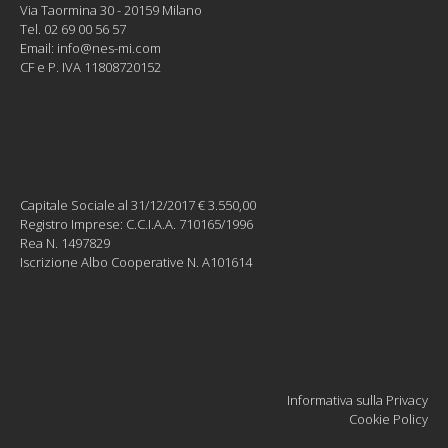
Via Taormina 30 - 20159 Milano
Tel. 02 69 00 56 57
Email:
info@nes-mi.com
CF e P. IVA 11808720152
Capitale Sociale al 31/12/2017 € 3.550,00
Registro Imprese: C.C.I.A.A. 710165/1996
Rea N. 1497829
Iscrizione Albo Cooperative N. A101614
Informativa sulla Privacy
Cookie Policy