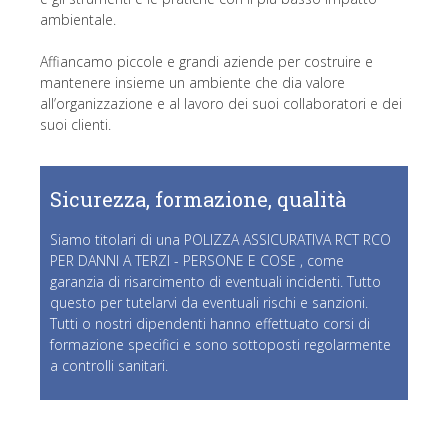
ambientale.
Affiancamo piccole e grandi aziende per costruire e
mantenere insieme un ambiente che dia valore
all’organizzazione e al lavoro dei suoi collaboratori e dei
suoi clienti.
Sicurezza, formazione, qualità
Siamo titolari di una POLIZZA ASSICURATIVA RCT RCO
PER DANNI A TERZI - PERSONE E COSE , come
garanzia di risarcimento di eventuali incidenti. Tutto
questo per tutelarvi da eventuali rischi e sanzioni.
Tutti o nostri dipendenti hanno effettuato corsi di
formazione specifici e sono sottoposti regolarmente
a controlli sanitari.