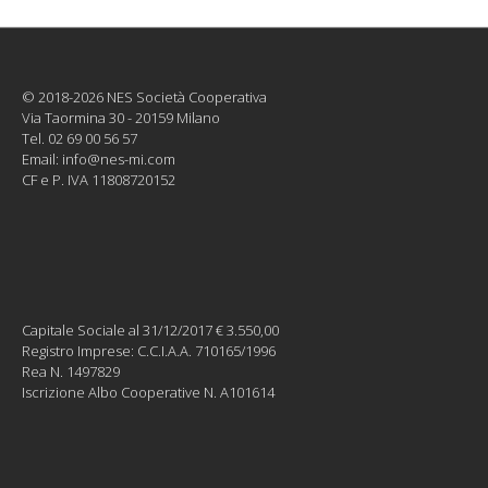
© 2018-2026 NES Società Cooperativa
Via Taormina 30 - 20159 Milano
Tel. 02 69 00 56 57
Email:
info@nes-mi.com
CF e P. IVA 11808720152
Capitale Sociale al 31/12/2017 € 3.550,00
Registro Imprese: C.C.I.A.A. 710165/1996
Rea N. 1497829
Iscrizione Albo Cooperative N. A101614