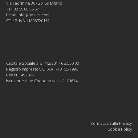
Via Taormina 30 - 20159 Milano
Tel. 02 69 00 56 57
Email:
info@nes-mi.com
CF e P. IVA 11808720152
Capitale Sociale al 31/12/2017 € 3.550,00
Registro Imprese: C.C.I.A.A. 710165/1996
Rea N. 1497829
Iscrizione Albo Cooperative N. A101614
Informativa sulla Privacy
Cookie Policy