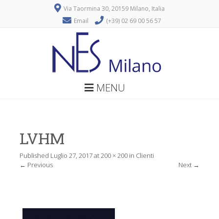
Via Taormina 30, 20159 Milano, Italia
Email
(+39) 02 69 00 56 57
MENU
LVHM
Published
Luglio 27, 2017
at
200 × 200
in
Clienti
←
Previous
Next
→