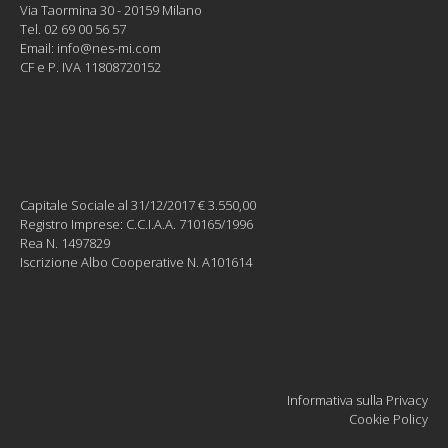
Via Taormina 30 - 20159 Milano
Tel. 02 69 00 56 57
Email:
info@nes-mi.com
CF e P. IVA 11808720152
Capitale Sociale al 31/12/2017 € 3.550,00
Registro Imprese: C.C.I.A.A. 710165/1996
Rea N. 1497829
Iscrizione Albo Cooperative N. A101614
Informativa sulla Privacy
Cookie Policy