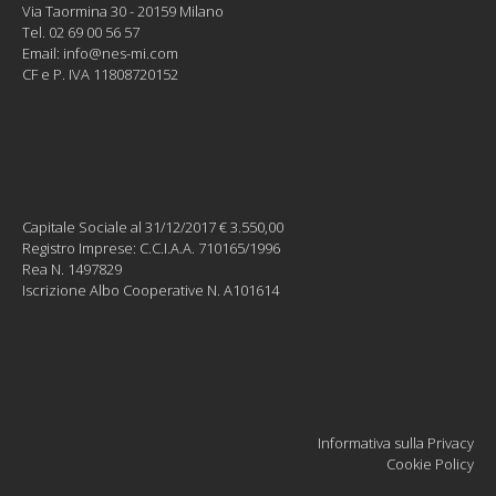
Via Taormina 30 - 20159 Milano
Tel. 02 69 00 56 57
Email:
info@nes-mi.com
CF e P. IVA 11808720152
Capitale Sociale al 31/12/2017 € 3.550,00
Registro Imprese: C.C.I.A.A. 710165/1996
Rea N. 1497829
Iscrizione Albo Cooperative N. A101614
Informativa sulla Privacy
Cookie Policy