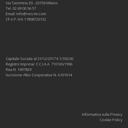
Via Taormina 30 - 20159 Milano
Tel. 02 69 00 56 57
Email:
info@nes-mi.com
CF e P. IVA 11808720152
Capitale Sociale al 31/12/2017 € 3.550,00
Registro Imprese: C.C.I.A.A. 710165/1996
Rea N. 1497829
Iscrizione Albo Cooperative N. A101614
Informativa sulla Privacy
Cookie Policy