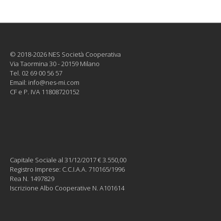
© 2018-2026 NES Società Cooperativa
Via Taormina 30 - 20159 Milano
Tel. 02 69 00 56 57
Email:
info@nes-mi.com
CF e P. IVA 11808720152
Capitale Sociale al 31/12/2017 € 3.550,00
Registro Imprese: C.C.I.A.A. 710165/1996
Rea N. 1497829
Iscrizione Albo Cooperative N. A101614