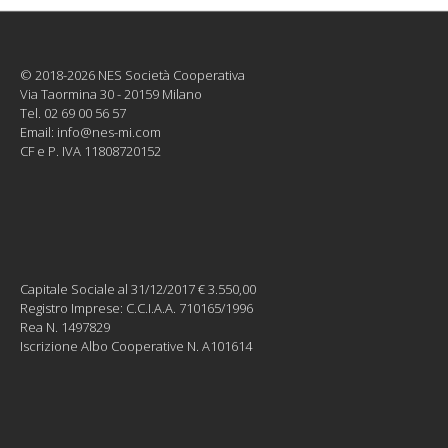
© 2018-2026 NES Società Cooperativa
Via Taormina 30 - 20159 Milano
Tel. 02 69 00 56 57
Email:
info@nes-mi.com
CF e P. IVA 11808720152
Capitale Sociale al 31/12/2017 € 3.550,00
Registro Imprese: C.C.I.A.A. 710165/1996
Rea N. 1497829
Iscrizione Albo Cooperative N. A101614