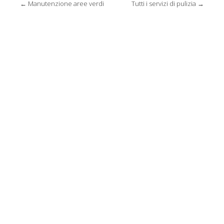
Post
←
Manutenzione aree verdi
Tutti i servizi di pulizia
→
navigation