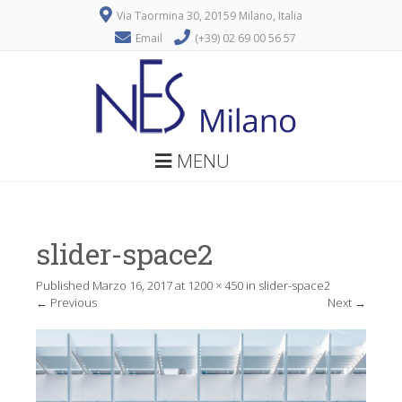
Via Taormina 30, 20159 Milano, Italia
Email
(+39) 02 69 00 56 57
MENU
slider-space2
Published
Marzo 16, 2017
at
1200 × 450
in
slider-space2
←
Previous
Next
→