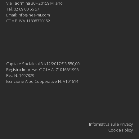
Via Taormina 30 - 20159 Milano
Tel. 02 69 00 56 57
Email:
info@nes-mi.com
CF e P. IVA 11808720152
Capitale Sociale al 31/12/2017 € 3.550,00
Registro Imprese: C.C.I.A.A. 710165/1996
Rea N. 1497829
Iscrizione Albo Cooperative N. A101614
Informativa sulla Privacy
Cookie Policy