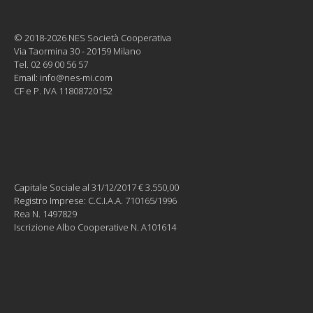
© 2018-2026 NES Società Cooperativa
Via Taormina 30 - 20159 Milano
Tel. 02 69 00 56 57
Email:
info@nes-mi.com
CF e P. IVA 11808720152
Capitale Sociale al 31/12/2017 € 3.550,00
Registro Imprese: C.C.I.A.A. 710165/1996
Rea N. 1497829
Iscrizione Albo Cooperative N. A101614